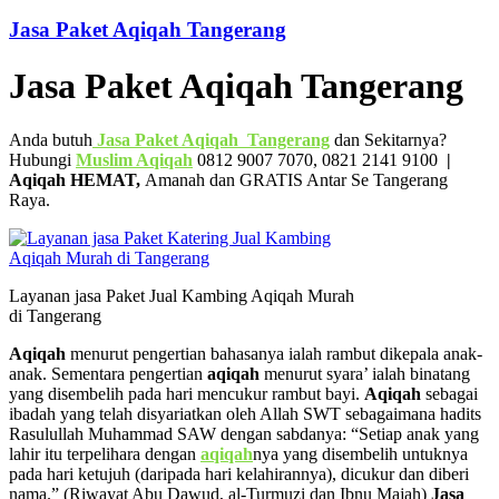
Jasa Paket Aqiqah Tangerang
Jasa Paket Aqiqah Tangerang
Anda butuh
Jasa Paket Aqiqah Tangerang
dan Sekitarnya?
Hubungi
Muslim Aqiqah
0812 9007 7070, 0821 2141 9100
|
Aqiqah HEMAT,
Amanah dan GRATIS Antar Se Tangerang
Raya.
Layanan jasa Paket Jual Kambing Aqiqah Murah
di Tangerang
Aqiqah
menurut pengertian bahasanya ialah rambut dikepala anak-
anak. Sementara pengertian
aqiqah
menurut syara’ ialah binatang
yang disembelih pada hari mencukur rambut bayi.
Aqiqah
sebagai
ibadah yang telah disyariatkan oleh Allah SWT sebagaimana hadits
Rasulullah Muhammad SAW dengan sabdanya: “Setiap anak yang
lahir itu terpelihara dengan
aqiqah
nya yang disembelih untuknya
pada hari ketujuh (daripada hari kelahirannya), dicukur dan diberi
nama.” (Riwayat Abu Dawud, al-Turmuzi dan Ibnu Majah)
Jasa