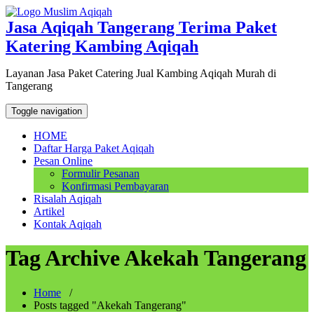
Skip
to
Jasa Aqiqah Tangerang Terima Paket
content
Katering Kambing Aqiqah
Layanan Jasa Paket Catering Jual Kambing Aqiqah Murah di
Tangerang
Toggle navigation
HOME
Daftar Harga Paket Aqiqah
Pesan Online
Formulir Pesanan
Konfirmasi Pembayaran
Risalah Aqiqah
Artikel
Kontak Aqiqah
Tag Archive Akekah Tangerang
Home
/
Posts tagged "Akekah Tangerang"