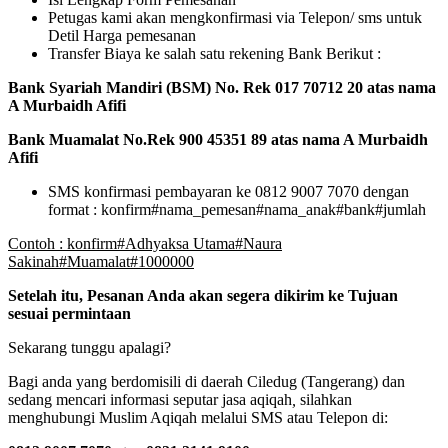
Petugas kami akan mengkonfirmasi via Telepon/ sms untuk
Detil Harga pemesanan
Transfer Biaya ke salah satu rekening Bank Berikut :
Bank Syariah Mandiri (BSM) No. Rek 017 70712 20 atas nama
A Murbaidh Afifi
Bank Muamalat No.Rek 900 45351 89 atas nama A Murbaidh
Afifi
SMS konfirmasi pembayaran ke 0812 9007 7070 dengan
format : konfirm#nama_pemesan#nama_anak#bank#jumlah
Contoh : konfirm#Adhyaksa Utama#Naura
Sakinah#Muamalat#1000000
Setelah itu, Pesanan Anda akan segera dikirim ke Tujuan
sesuai permintaan
Sekarang tunggu apalagi?
Bagi anda yang berdomisili di daerah Ciledug (Tangerang) dan
sedang mencari informasi seputar jasa aqiqah
,
silahkan
menghubungi Muslim Aqiqah melalui SMS atau Telepon di: