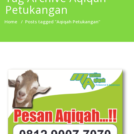
Petukangan
Home
/
Posts tagged "Aqiqah Petukangan"