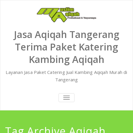
Skip
to
content
Jasa Aqiqah Tangerang
Terima Paket Katering
Kambing Aqiqah
Layanan Jasa Paket Catering Jual Kambing Aqiqah Murah di
Tangerang
TOGGLE
NAVIGATION
Tag Archive Aqiqah