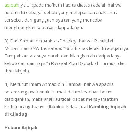
aqiqah
nya…” (pada mafhum hadits diatas) adalah bahwa
aqiqah itu sebagai sebab yang melepaskan anak-anak
tersebut dari gangguan syaitan yang mencoba
menghilangkan kebaikan daripadanya.
3) Dari Salman bin Amir al-Dhabley, bahwa Rasulullah
Muhammad SAW bersabda: “Untuk anak lelaki itu aqiqahnya.
Tumpahkan atasnya darah dan hilangkanlah daripadanya
kekotoran dan najis.” (Riwayat Abu Daqud, al-Turmuzi dan
Ibnu Majah).
4) Menurut Imam Ahmad bin Hambal, bahwa apabila
seseorang anak-anak itu mati dalam keadaan belum
diaqiqahkan, maka anak itu tidak dapat mensyafaatkan
kedua orang tuanya diakhirat kelak.
Jual Kambing Aqiqah
di Ciledug
Hukum Aqiqah