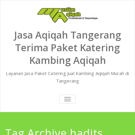
Skip
to
content
Jasa Aqiqah Tangerang
Terima Paket Katering
Kambing Aqiqah
Layanan Jasa Paket Catering Jual Kambing Aqiqah Murah di
Tangerang
TOGGLE
NAVIGATION
Tag Archive hadits