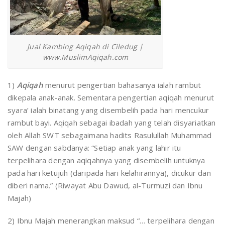
Jual Kambing Aqiqah di Ciledug |
www.MuslimAqiqah.com
1)
Aqiqah
menurut pengertian bahasanya ialah rambut
dikepala anak-anak. Sementara pengertian aqiqah menurut
syara’ ialah binatang yang disembelih pada hari mencukur
rambut bayi. Aqiqah sebagai ibadah yang telah disyariatkan
oleh Allah SWT sebagaimana hadits Rasulullah Muhammad
SAW dengan sabdanya: “Setiap anak yang lahir itu
terpelihara dengan aqiqahnya yang disembelih untuknya
pada hari ketujuh (daripada hari kelahirannya), dicukur dan
diberi nama.” (Riwayat Abu Dawud, al-Turmuzi dan Ibnu
Majah)
2) Ibnu Majah menerangkan maksud “… terpelihara dengan