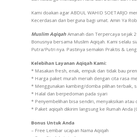
Kami doakan agar ABDUL WAHID SOETARJO menjad
Kecerdasan dan berguna bagi umat. Amin Ya Robb
Muslim Aqiqah
Amanah dan Terpercaya sejak 2
Bonusnya bersama Muslim Aqiqah. Kami selalu s
Putra/Putri nya. Pastinya semakin Praktis & Le
Kelebihan Layanan Aqiqah Kami:
* Masakan fresh, enak, empuk dan tidak bau pre
* Harga paket murah meriah dengan cita rasa 
* Menggunakan kambing/domba pilihan terbaik, s
* Halal dan berpedoman pada syari
* Penyembelihan bisa sendiri, menyaksikan atau
* Paket aqiqah dikirim langsung ke Rumah Anda (
Bonus Untuk Anda
– Free Lembar ucapan Nama Aqiqah