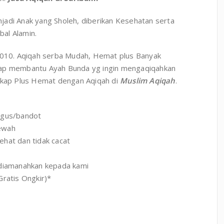
i Anak yang Sholeh, diberikan Kesehatan serta
al Alamin.
010. Aqiqah serba Mudah, Hemat plus Banyak
iap membantu Ayah Bunda yg ingin mengaqiqahkan
ngkap Plus Hemat dengan Aqiqah di
Muslim Aqiqah
.
ngus/bandot
mewah
ehat dan tidak cacat
 diamanahkan kepada kami
Gratis Ongkir)*