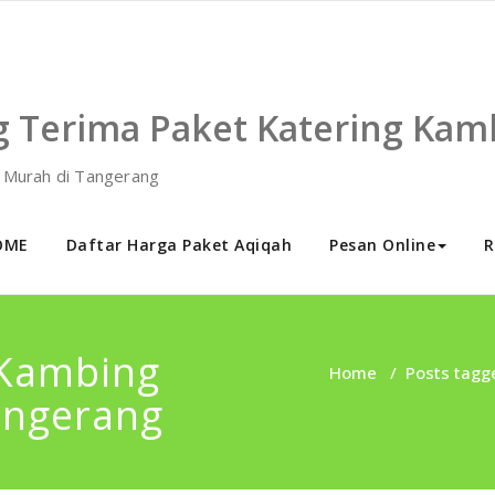
g Terima Paket Katering Kam
h Murah di Tangerang
OME
Daftar Harga Paket Aqiqah
Pesan Online
R
 Kambing
Home
/
Posts tagg
angerang