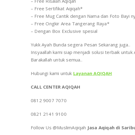
– Free Risalah Aqiqah
– Free Sertifikat Aqiqah*
– Free Mug Cantik dengan Nama dan Foto Bayi n
– Free Ongkir Area Tangerang Raya*
– Dengan Box Exclusive spesial
Yukk Ayah Bunda segera Pesan Sekarang juga..
Insyaallah kami siap menjadi solusi terbaik untu
Barakallah untuk semua..
Hubungi kami untuk
Layanan AQIQAH
CALL CENTER AQIQAH
0812 9007 7070
0821 2141 9100
Follow Us @MuslimAqiqah
Jasa Aqiqah di Sarib