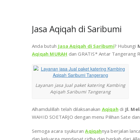
Jasa Aqiqah di Saribumi
Anda butuh
Jasa Aqiqah di Saribumi
? Hubungi
Aqiqah MURAH
dan GRATIS* Antar Tangerang R
Layanan jasa Jual paket katering Kambing
Aqiqah Saribumi Tangerang
Alhamdulillah telah dilaksanakan
Aqiqah
di
Jl. Me
WAHID SOETARJO dengan menu Pilihan Sate dan 
Semoga acara syukuran
Aqiqah
nya berjalan lan
dan keluarga mendapat ridha dan berkah dari All