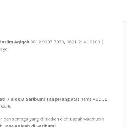
Muslim Aqiqah
0812 9007 7070, 0821 2141 9100 |
aya.
lati 7 Blok D Saribumi Tangerang
atas nama ABDUL
Gule.
car dan semoga yang di niatkan oleh Bapak Maemudin
ah.
Jasa Aqiqah di Saribumi