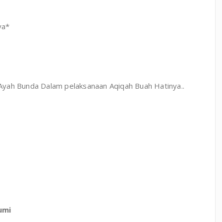
ya*
k Ayah Bunda Dalam pelaksanaan Aqiqah Buah Hatinya..
umi