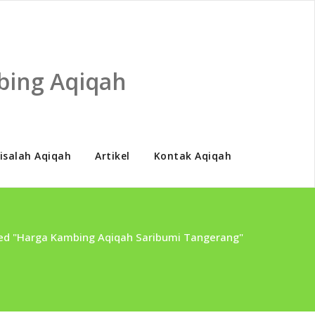
bing Aqiqah
isalah Aqiqah
Artikel
Kontak Aqiqah
ed "Harga Kambing Aqiqah Saribumi Tangerang"