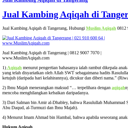
Jual Kambing Aqiqah di Tange
Jual Kambing Aqiqah di Tangerang, Hubungi
Muslim Aqiqah
0812 
Jual Kambing Aqiqah di Tangerang | 0812 9007 7070 |
www.MuslimAqiqah.com
1)
Aqiqah
menurut pengertian bahasanya ialah rambut dikepala anak
yang telah disyariatkan oleh Allah SWT sebagaimana hadits Rasul
ketujuh (daripada hari kelahirannya), dicukur dan diberi nama.” (R
2) Ibnu Majah menerangkan maksud “… terpelihara dengan
aqiqah
n
mencoba menghilangkan kebaikan daripadanya.
3) Dari Salman bin Amir al-Dhabley, bahwa Rasulullah Muhammad S
Abu Daqud, al-Turmuzi dan Ibnu Majah).
4) Menurut Imam Ahmad bin Hambal, bahwa apabila seseorang anak-
Hukum Aqiqah