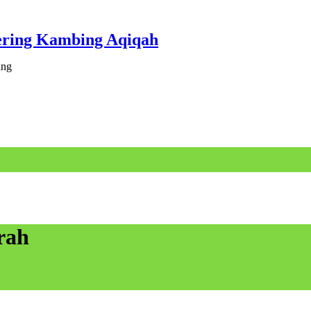
ering Kambing Aqiqah
ang
rah