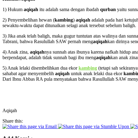
1) Hukum
aqiqah
itu adalah sama dengan ibadah
qurban
yaitu sunn
2) Penyembelihan hewan (
kambing
)
aqiqah
adalah pada hari ketuj
sewaktu-waktu dapat ditunaikan selagi anak tersebut sebelum baligh.
3) Jika anak telah baligh, maka gugur tuntutan atas walinya dan sunn
Tabrani, bahwa Rasulullah SAW pernah meng
aqiqah
kan dirinya se
4) Anak zina,
aqiqah
nya sunnah atas ibunya karena nafkah hidup an
berpendapat, adalah tidak sunnah bagi ibu meng
aqiqah
kan anak zina
5) Anak lelaki disembelihkan dua ekor
kambing
(tetapi sah sekiran
sahabat agar menyembelih
aqiqah
untuk anak lelaki dua ekor
kambi
Dari Ibnu Abbas RA pula menyatakan bahwa Rasullullah SAW men
Aqiqah
Share this: