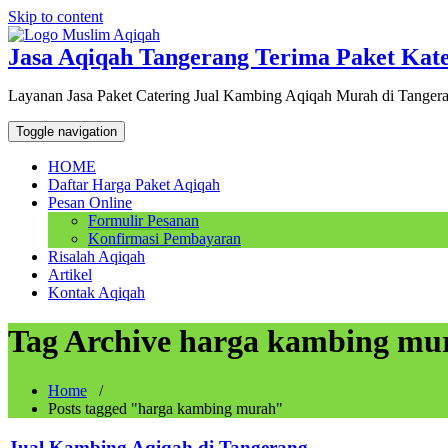
Skip to content
Jasa Aqiqah Tangerang Terima Paket Kat
Layanan Jasa Paket Catering Jual Kambing Aqiqah Murah di Tanger
Toggle navigation
HOME
Daftar Harga Paket Aqiqah
Pesan Online
Formulir Pesanan
Konfirmasi Pembayaran
Risalah Aqiqah
Artikel
Kontak Aqiqah
Tag Archive harga kambing mu
Home
/
Posts tagged "harga kambing murah"
Jual Kambing Aqiqah di Tangerang