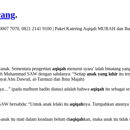
rang
.
9007 7070, 0821 2141 9100 | Paket Katering Aqiqah MURAH dan Iba
-anak. Sementara pengertian
aqiqah
menurut syara’ ialah binatang ya
ullah Muhammad SAW dengan sabdanya: “Setiap
anak yang lahir
itu te
iwayat Abu Dawud, al-Turmuzi dan Ibnu Majah)
ya…” (pada mafhum hadits diatas) adalah bahwa
aqiqah
itu sebagai s
AW bersabda: “Untuk anak lelaki itu
aqiqah
nya. Tumpahkan atasnya d
anak itu mati dalam keadaan belum di
aqiqah
kan, maka anak itu tidak