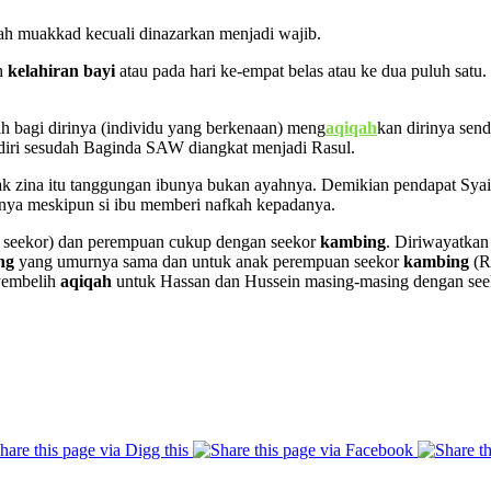
ah muakkad kecuali dinazarkan menjadi wajib.
uh
kelahiran bayi
atau pada hari ke-empat belas atau ke dua puluh satu
ah bagi dirinya (individu yang berkenaan) meng
aqiqah
kan dirinya sen
ndiri sesudah Baginda SAW diangkat menjadi Rasul.
ak zina itu tanggungan ibunya bukan ayahnya. Demikian pendapat Syai
nya meskipun si ibu memberi nafkah kepadanya.
ya seekor) dan perempuan cukup dengan seekor
kambing
. Diriwayatka
ng
yang umurnya sama dan untuk anak perempuan seekor
kambing
(R
yembelih
aqiqah
untuk Hassan dan Hussein masing-masing dengan se