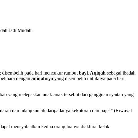
dah Jadi Mudah.
ng disembelih pada hari mencukur rambut
bayi
.
Aqiqah
sebagai ibadah
rpelihara dengan
aqiqah
nya yang disembelih untuknya pada hari
ebab yang melepaskan anak-anak tersebut dari gangguan syaitan yang
arah dan hilangkanlah daripadanya kekotoran dan najis.” (Riwayat
 dapat mensyafaatkan kedua orang tuanya diakhirat kelak.