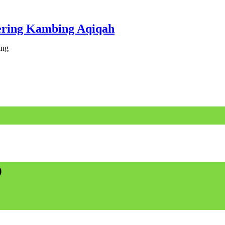
ering Kambing Aqiqah
ang
D