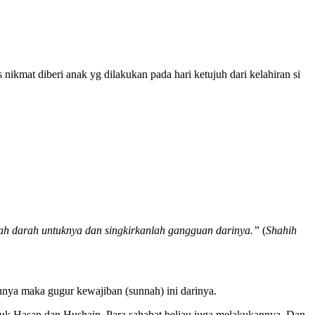
nikmat diberi anak yg dilakukan pada hari ketujuh dari kelahiran si
nlah darah untuknya dan singkirkanlah gangguan darinya.”
(
Shahih
nya maka gugur kewajiban (sunnah) ini darinya.
tuk Hasan dan Hushain. Para sahabat beliau juga melakukannya. Dan