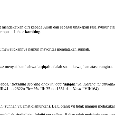
 mendekatkan diri kepada Allah dan sebagai ungkapan rasa syukur atas 
erempuan 1 ekor
kambing
.
ang mewajibkannya namun mayoritas mengatakan sunnah.
iiz
menyatakan bahwa ‘
aqiqah
adalah suatu kewajiban atas orangtua.
sabda
,”Bersama seorang anak itu ada ‘
aqiqah
nya. Karena itu alirka
II:41 no:2822u
Tirmidzi
III: 35 no:1551 dan
Nasa’i
VII:164)
 (sunnah yg amat dianjurkan). Bagi orang yg tidak mampu melakukan
asulullah
shallallahu ‘alaihi wa sallam
. Beliau telah melakukannya un