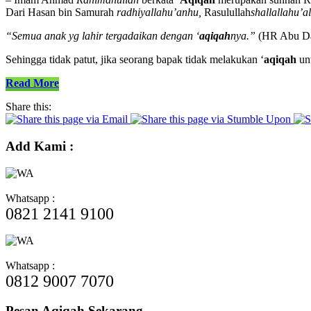
Dari Hasan bin Samurah
radhiyallahu’anhu,
Rasulullah
shallallahu’a
“Semua anak yg lahir tergadaikan dengan ‘
aqiqah
nya.”
(HR Abu Daw
Sehingga tidak patut, jika seorang bapak tidak melakukan ‘
aqiqah
unt
Read More
Share this:
Add Kami :
Whatsapp :
0821 2141 9100
Whatsapp :
0812 9007 7070
Pesan Aqiqah Sekarang