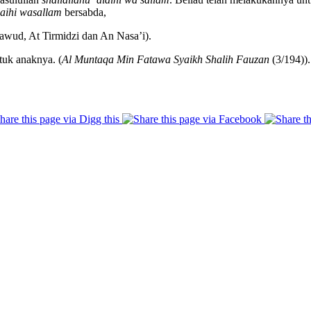
laihi wasallam
bersabda,
ud, At Tirmidzi dan An Nasa’i).
uk anaknya. (
Al Muntaqa Min Fatawa Syaikh Shalih Fauzan
(3/194)).