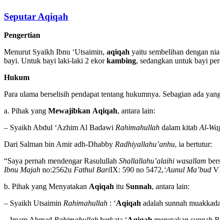
Seputar Aqiqah
Pengertian
Menurut Syaikh Ibnu ‘Utsaimin,
aqiqah
yaitu sembelihan dengan niat
bayi. Untuk bayi laki-laki 2 ekor
kambing
, sedangkan untuk bayi p
Hukum
Para ulama berselisih pendapat tentang hukumnya. Sebagian ada y
a. Pihak yang
Mewajibkan Aqiqah
, antara lain:
– Syaikh Abdul ‘Azhim Al Badawi
Rahimahullah
dalam kitab
Al-Waj
Dari Salman bin Amir adh-Dhabby
Radhiyallahu’anhu
, ia bertutur:
“Saya pernah mendengar Rasulullah
Shallallahu’alaihi wasallam
ber
Ibnu Majah
no:2562u
Fathul Bari
IX: 590 no 5472,
‘Aunul Ma’bud
VI
b. Pihak yang Menyatakan
Aqiqah
itu
Sunnah
, antara lain:
– Syaikh Utsaimin
Rahimahullah
: ‘
Aqiqah
adalah sunnah muakkadah
– Imam Ahmad
Rahimahullah
berkata ‘
Aqiqah
merupakan sunnah R