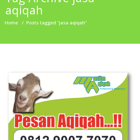
aqiqah
Home
/
Posts tagged "jasa aqiqah"