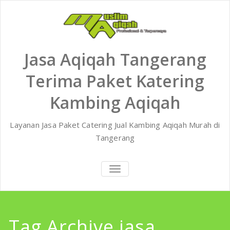
Skip
to
content
Jasa Aqiqah Tangerang
Terima Paket Katering
Kambing Aqiqah
Layanan Jasa Paket Catering Jual Kambing Aqiqah Murah di
Tangerang
TOGGLE
NAVIGATION
Tag Archive jasa