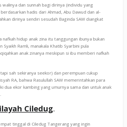
s walinya dan sunnah bagi dirinya (individu yang
ni berdasarkan hadis dari Ahmad, Abu Dawud dan al-
hkan dirinya sendiri sesudah Baginda SAW diangkat
a nafkah hidup anak zina itu tanggungan ibunya bukan
 Syaikh Ramli, manakala Khatib Syarbini pula
aqiqahkan anak zinanya meskipun si ibu memberi nafkah
tetapi sah sekiranya seekor) dan perempuan cukup
Aisyah RA, bahwa Rasulullah SAW memerintahkan para
aki dua ekor kambing yang umurnya sama dan untuk anak
.
ilayah Ciledug
.
empat tinggal di Ciledug Tangerang yang ingin