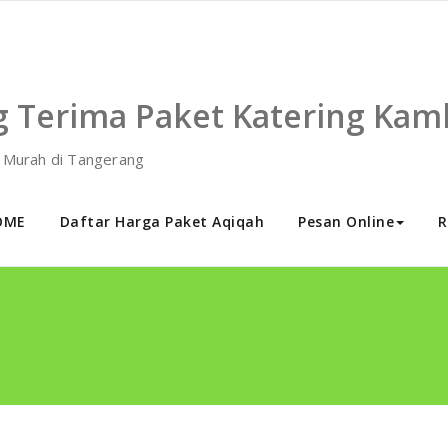
g Terima Paket Katering Kam
h Murah di Tangerang
OME
Daftar Harga Paket Aqiqah
Pesan Online
R