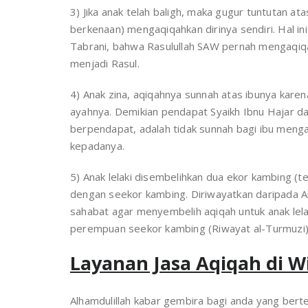
3) Jika anak telah baligh, maka gugur tuntutan ata
berkenaan) mengaqiqahkan dirinya sendiri. Hal i
Tabrani, bahwa Rasulullah SAW pernah mengaqiqa
menjadi Rasul.
4) Anak zina, aqiqahnya sunnah atas ibunya karen
ayahnya. Demikian pendapat Syaikh Ibnu Hajar dan
berpendapat, adalah tidak sunnah bagi ibu meng
kepadanya.
5) Anak lelaki disembelihkan dua ekor kambing (
dengan seekor kambing. Diriwayatkan daripada 
sahabat agar menyembelih aqiqah untuk anak lel
perempuan seekor kambing (Riwayat al-Turmuzi)
Layanan Jasa Aqiqah di W
Alhamdulillah kabar gembira bagi anda yang bert