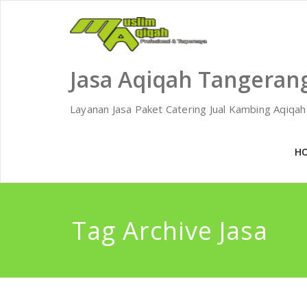
Skip
to
content
Jasa Aqiqah Tangeran
Layanan Jasa Paket Catering Jual Kambing Aqiqa
H
Tag Archive Jasa