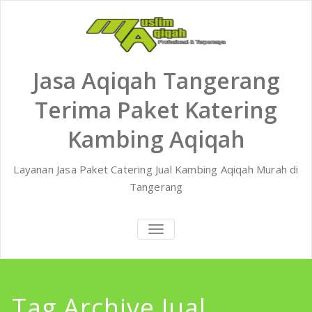
Skip
to
content
Jasa Aqiqah Tangerang
Terima Paket Katering
Kambing Aqiqah
Layanan Jasa Paket Catering Jual Kambing Aqiqah Murah di
Tangerang
TOGGLE
NAVIGATION
Tag Archive Jual