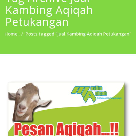
Kambing Aqiqah
Petukangan
Home
/
Posts tagged "Jual Kambing Aqiqah Petukangan"