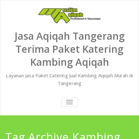
Skip
to
content
Jasa Aqiqah Tangerang
Terima Paket Katering
Kambing Aqiqah
Layanan Jasa Paket Catering Jual Kambing Aqiqah Murah di
Tangerang
TOGGLE
NAVIGATION
Tag Archive Kambing