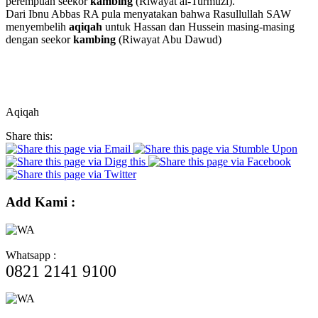
perempuan seekor
kambing
(Riwayat al-Turmuzi).
Dari Ibnu Abbas RA pula menyatakan bahwa Rasullullah SAW
menyembelih
aqiqah
untuk Hassan dan Hussein masing-masing
dengan seekor
kambing
(Riwayat Abu Dawud)
Aqiqah
Share this:
Add Kami :
Whatsapp :
0821 2141 9100