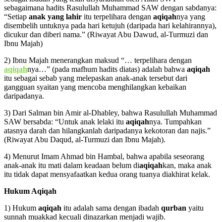
sebagaimana hadits Rasulullah Muhammad SAW dengan sabdanya:
“Setiap
anak yang lahir
itu terpelihara dengan
aqiqah
nya yang
disembelih untuknya pada hari ketujuh (daripada hari kelahirannya),
dicukur dan diberi nama.” (Riwayat Abu Dawud, al-Turmuzi dan
Ibnu Majah)
2) Ibnu Majah menerangkan maksud “… terpelihara dengan
aqiqah
nya…” (pada mafhum hadits diatas) adalah bahwa
aqiqah
itu sebagai sebab yang melepaskan anak-anak tersebut dari
gangguan syaitan yang mencoba menghilangkan kebaikan
daripadanya.
3) Dari Salman bin Amir al-Dhabley, bahwa Rasulullah Muhammad
SAW bersabda: “Untuk anak lelaki itu
aqiqah
nya. Tumpahkan
atasnya darah dan hilangkanlah daripadanya kekotoran dan najis.”
(Riwayat Abu Daqud, al-Turmuzi dan Ibnu Majah).
4) Menurut Imam Ahmad bin Hambal, bahwa apabila seseorang
anak-anak itu mati dalam keadaan belum di
aqiqah
kan, maka anak
itu tidak dapat mensyafaatkan kedua orang tuanya diakhirat kelak.
Hukum Aqiqah
1) Hukum
aqiqah
itu adalah sama dengan ibadah
qurban
yaitu
sunnah muakkad kecuali dinazarkan menjadi wajib.