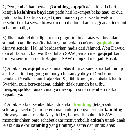
2) Penyembelihan hewan (
kambing
)
aqiqah
adalah pada hari
ketujuh
kelahiran bayi
atau pada hari ke-empat belas atau ke dua
puluh satu. Jika tidak dapat (menunaikan pada waktu-waktu
tersebut) maka sewaktu-waktu dapat ditunaikan selagi anak tersebut
sebelum baligh.
3) Jika anak telah baligh, maka gugur tuntutan atas walinya dan
sunnah bagi dirinya (individu yang berkenaan) meng
aqiqah
kan
dirinya sendiri. Hal ini berdasarkan hadis dari Ahmad, Abu Dawud
dan al-Tabrani, bahwa Rasulullah SAW pernah meng
aqiqah
kan
dirinya sendiri sesudah Baginda SAW diangkat menjadi Rasul.
4) Anak zina,
aqiqah
nya sunnah atas ibunya karena nafkah hidup
anak zina itu tanggungan ibunya bukan ayahnya. Demikian
pendapat Syaikh Ibnu Hajar dan Syaikh Ramli, manakala Khatib
Syarbini pula berpendapat, adalah tidak sunnah bagi ibu
meng
aqiqah
kan anak zinanya meskipun si ibu memberi nafkah
kepadanya.
5) Anak lelaki disembelihkan dua ekor
kambing
(tetapi sah
sekiranya seekor) dan perempuan cukup dengan seekor
kambing
.
Diriwayatkan daripada Aisyah RA, bahwa Rasulullah SAW
memerintahkan para sahabat agar menyembelih
aqiqah
untuk anak
lelaki dua ekor
kambing
yang umurnya sama dan untuk anak