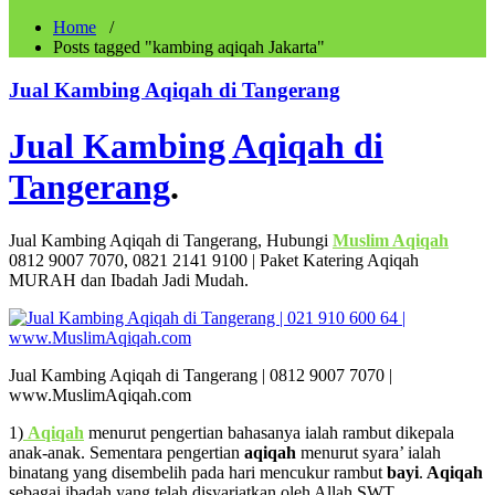
Home
/
Posts tagged "kambing aqiqah Jakarta"
Jual Kambing Aqiqah di Tangerang
Jual Kambing Aqiqah di
Tangerang
.
Jual Kambing Aqiqah di Tangerang, Hubungi
Muslim Aqiqah
0812 9007 7070, 0821 2141 9100 | Paket Katering Aqiqah
MURAH dan Ibadah Jadi Mudah.
Jual Kambing Aqiqah di Tangerang | 0812 9007 7070 |
www.MuslimAqiqah.com
1)
Aqiqah
menurut pengertian bahasanya ialah rambut dikepala
anak-anak. Sementara pengertian
aqiqah
menurut syara’ ialah
binatang yang disembelih pada hari mencukur rambut
bayi
.
Aqiqah
sebagai ibadah yang telah disyariatkan oleh Allah SWT