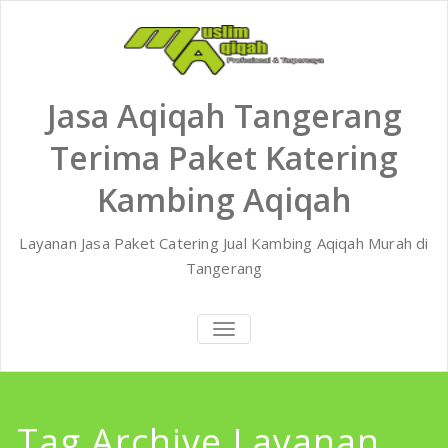
Skip
to
content
Jasa Aqiqah Tangerang
Terima Paket Katering
Kambing Aqiqah
Layanan Jasa Paket Catering Jual Kambing Aqiqah Murah di
Tangerang
TOGGLE
NAVIGATION
Tag Archive Layanan