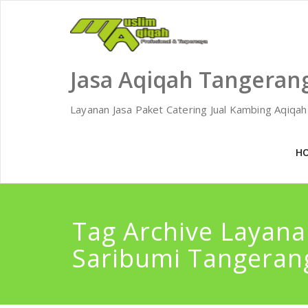
Skip
to
content
Jasa Aqiqah Tangeran
Layanan Jasa Paket Catering Jual Kambing Aqiqa
H
Tag Archive Layan
Saribumi Tangeran