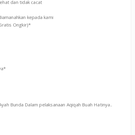
ehat dan tidak cacat
 diamanahkan kepada kami
Gratis Ongkir)*
ya*
k Ayah Bunda Dalam pelaksanaan Aqiqah Buah Hatinya..