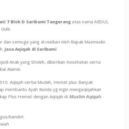
lati 7 Blok D Saribumi Tangerang
atas nama ABDUL
Gule.
car dan semoga yang di niatkan oleh Bapak Maemudin
ah.
Jasa Aqiqah di Saribumi
i Anak yang Sholeh, diberikan Kesehatan serta
al Alamin.
010. Aqiqah serba Mudah, Hemat plus Banyak
iap membantu Ayah Bunda yg ingin mengaqiqahkan
ngkap Plus Hemat dengan Aqiqah di
Muslim Aqiqah
.
ngus/bandot
mewah