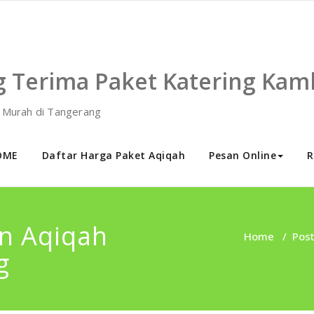
g Terima Paket Katering Kam
h Murah di Tangerang
OME
Daftar Harga Paket Aqiqah
Pesan Online
R
an Aqiqah
Home
/
Pos
g