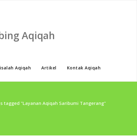
bing Aqiqah
isalah Aqiqah
Artikel
Kontak Aqiqah
ts tagged "Layanan Aqiqah Saribumi Tangerang"