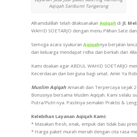
Aqiqah Saribumi Tangerang
Alhamdulillah telah dilaksanakan
Aqiqah
di
Jl. Me
WAHID SOETARJO dengan menu Pilihan Sate dan 
Semoga acara syukuran
Aqiqah
nya berjalan lan
dan keluarga mendapat ridha dan berkah dari All
Kami doakan agar ABDUL WAHID SOETARJO menjad
Kecerdasan dan berguna bagi umat. Amin Ya Robb
Muslim Aqiqah
Amanah dan Terpercaya sejak 2
Bonusnya bersama Muslim Aqiqah. Kami selalu s
Putra/Putri nya. Pastinya semakin Praktis & Le
Kelebihan Layanan Aqiqah Kami:
* Masakan fresh, enak, empuk dan tidak bau pre
* Harga paket murah meriah dengan cita rasa 