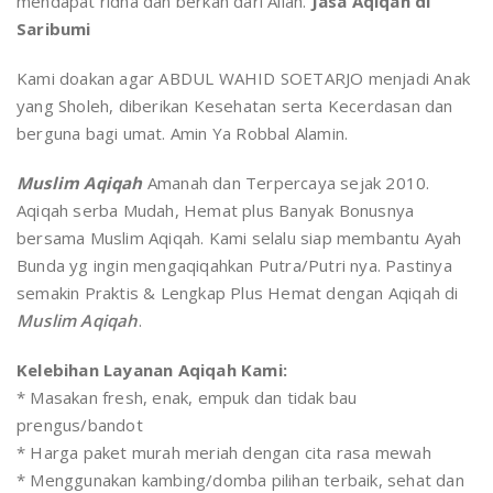
mendapat ridha dan berkah dari Allah.
Jasa Aqiqah di
Saribumi
Kami doakan agar ABDUL WAHID SOETARJO menjadi Anak
yang Sholeh, diberikan Kesehatan serta Kecerdasan dan
berguna bagi umat. Amin Ya Robbal Alamin.
Muslim Aqiqah
Amanah dan Terpercaya sejak 2010.
Aqiqah serba Mudah, Hemat plus Banyak Bonusnya
bersama Muslim Aqiqah. Kami selalu siap membantu Ayah
Bunda yg ingin mengaqiqahkan Putra/Putri nya. Pastinya
semakin Praktis & Lengkap Plus Hemat dengan Aqiqah di
Muslim Aqiqah
.
Kelebihan Layanan Aqiqah Kami:
* Masakan fresh, enak, empuk dan tidak bau
prengus/bandot
* Harga paket murah meriah dengan cita rasa mewah
* Menggunakan kambing/domba pilihan terbaik, sehat dan