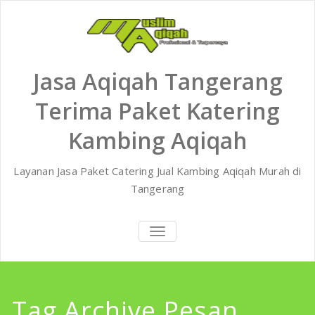
Skip
to
content
Jasa Aqiqah Tangerang
Terima Paket Katering
Kambing Aqiqah
Layanan Jasa Paket Catering Jual Kambing Aqiqah Murah di
Tangerang
TOGGLE
NAVIGATION
Tag Archive Pesan