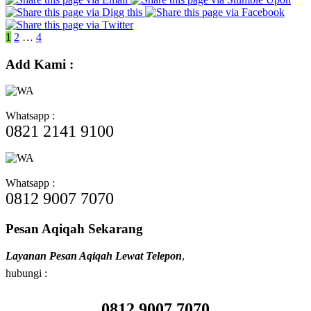
Posts
1
2
…
4
pagination
Add Kami :
Whatsapp :
0821 2141 9100
Whatsapp :
0812 9007 7070
Pesan Aqiqah Sekarang
Layanan Pesan Aqiqah Lewat Telepon
,
hubungi :
0812 9007 7070