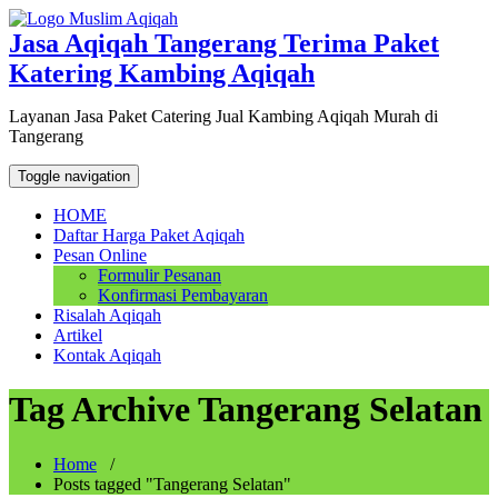
Skip
to
Jasa Aqiqah Tangerang Terima Paket
content
Katering Kambing Aqiqah
Layanan Jasa Paket Catering Jual Kambing Aqiqah Murah di
Tangerang
Toggle navigation
HOME
Daftar Harga Paket Aqiqah
Pesan Online
Formulir Pesanan
Konfirmasi Pembayaran
Risalah Aqiqah
Artikel
Kontak Aqiqah
Tag Archive Tangerang Selatan
Home
/
Posts tagged "Tangerang Selatan"