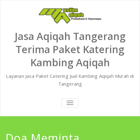
Skip
to
content
Jasa Aqiqah Tangerang
Terima Paket Katering
Kambing Aqiqah
Layanan Jasa Paket Catering Jual Kambing Aqiqah Murah di
Tangerang
TOGGLE
NAVIGATION
Doa Meminta