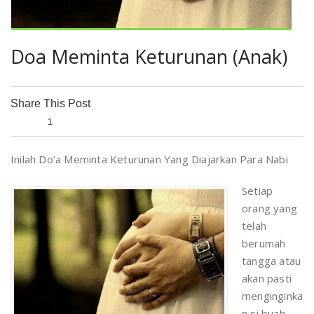
Doa Meminta Keturunan (Anak)
Share This Post
0
0
0
1
0
Inilah Do’a Meminta Keturunan Yang Diajarkan Para Nabi
Setiap
orang yang
telah
berumah
tangga atau
akan pasti
menginginka
n si buah