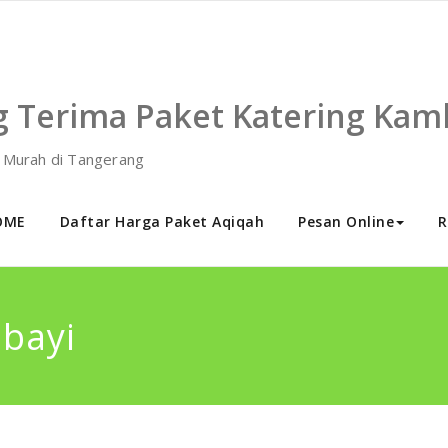
g Terima Paket Katering Kam
h Murah di Tangerang
OME
Daftar Harga Paket Aqiqah
Pesan Online
R
 bayi