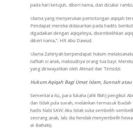
pada hari ketujuh, diberi nama, dan dicukur rambu
Ulama yang menyerukan pemotongan aqiqah terma
Pendapat mereka didasarkan pada hadits berikut, 
digadaikan dengan aqiqahnya, disembelihkan aqiq
diberi nama,”. HR Abu Dawud.
Ulama Zahiriyah berpendapat hukum melaksanaka
nafkah si anak, maksudnya orang tua bayi. Mere
yang diriwayatkan oleh Ahmad dan Tirmidzi.
Hukum Aqiqah Bagi Umat Islam, Sunnah atau 
Sementara itu, para fukaha (ahli fikih) pengikut
dan tidak pula sunah, melainkan termasuk ibadah 
hadis Nabi SAW: Aku tidak suka sembelih-sembelih
seorang anak, lalu dia hendak menyembelih hewan
al-Baihaki).