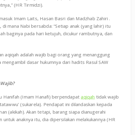
tnya,” (HR Tirmidzi).
suk Imam Laits, Hasan Basri dan Madzhab Zahiri .
di mana Nabi bersabda: “Setiap anak (yang lahir) itu
ah baginya pada hari ketujuh, dicukur rambutnya, dan
n aqiqah adalah wajib bagi orang yang menanggung
ka mengambil dasar hukumnya dari hadits Rasul SAW
Wajib?
 Abu Hanifah (Imam Hanafi) berpendapat
aqiqah
tidak wajib
tatawwu’ (sukarela). Pendapat ini dilandaskan kepada
an (akikah). Akan tetapi, barang siapa dianugerahi
 untuk anaknya itu, dia dipersilakan melakukannya (HR