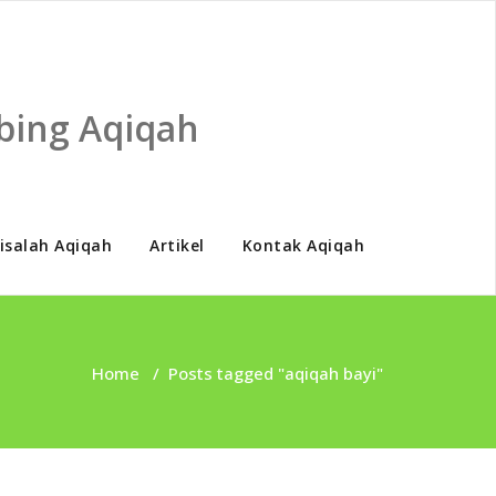
bing Aqiqah
isalah Aqiqah
Artikel
Kontak Aqiqah
Home
/
Posts tagged "aqiqah bayi"