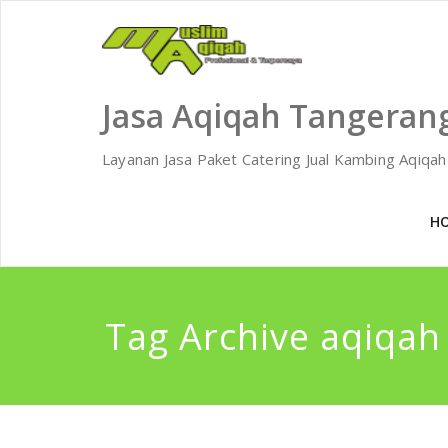
Skip
to
content
Jasa Aqiqah Tangeran
Layanan Jasa Paket Catering Jual Kambing Aqiqa
H
Tag Archive aqiqah